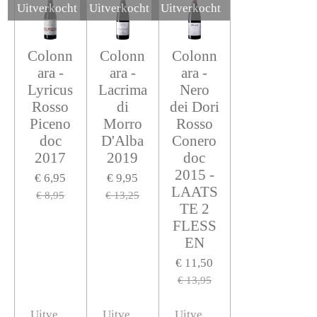
Uitverkocht
Uitverkocht
Uitverkocht
Colonn
Colonn
Colonn
ara -
ara -
ara -
Lyricus
Lacrima
Nero
Rosso
di
dei Dori
Piceno
Morro
Rosso
doc
D'Alba
Conero
2017
2019
doc
2015 -
€ 6,95
€ 9,95
LAATS
€ 8,95
€ 13,25
TE 2
FLESS
EN
€ 11,50
€ 13,95
Uitverkocht
Uitverkocht
Uitverkocht