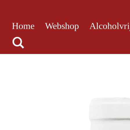
Ga
direct
Home
Webshop
Alcoholvri
naar
de
hoofdinhoud