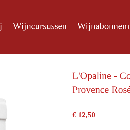
j
Wijncursussen
Wijnabonnem
L'Opaline - Co
Provence Ros
€ 12,50