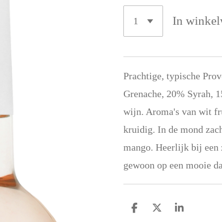
In winke
Prachtige, typische Pr
Grenache, 20% Syrah, 15
wijn. Aroma's van wit fru
kruidig. In de mond zach
mango. Heerlijk bij een
gewoon op een mooie dag
D
D
S