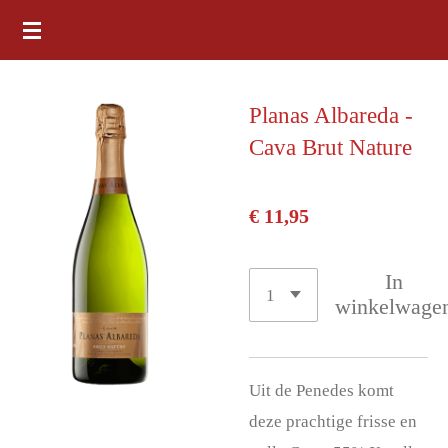
Ga
direct
naar
Planas Albareda -
de
Cava Brut Nature
hoofdinhoud
€ 11,95
In
winkelwage
Uit de Penedes komt
deze prachtige frisse en