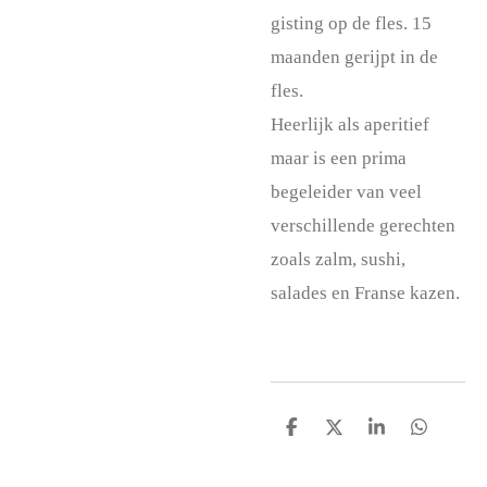
gisting op de fles. 15
maanden gerijpt in de
fles.
Heerlijk als aperitief
maar is een prima
begeleider van veel
verschillende gerechten
zoals zalm, sushi,
salades en Franse kazen.
D
D
S
D
e
e
h
e
l
e
a
l