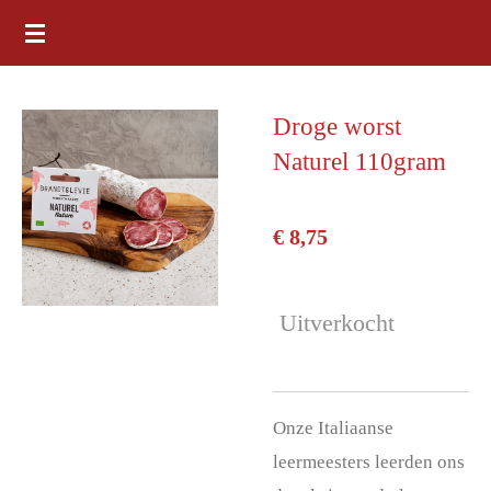
Ga
direct
naar
Droge worst
de
Naturel 110gram
hoofdinhoud
€ 8,75
Uitverkocht
Onze Italiaanse
leermeesters leerden ons