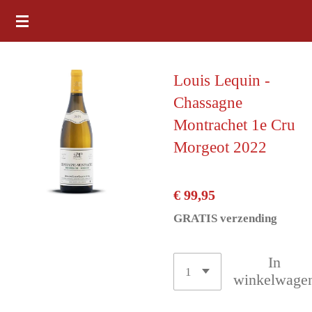
Ga
direct
naar
Louis Lequin -
de
Chassagne
hoofdinhoud
Montrachet 1e Cru
Morgeot 2022
€ 99,95
GRATIS verzending
In
winkelwage