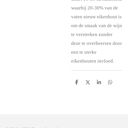
waarbij 20-30% van de
vaten nieuw eikenhout is
om de smaak van de wijn
te versterken zonder
deze te overheersen door
een te sterke
eikenhouten invloed.
D
D
S
D
e
e
h
e
l
e
a
l
e
l
r
e
n
e
n