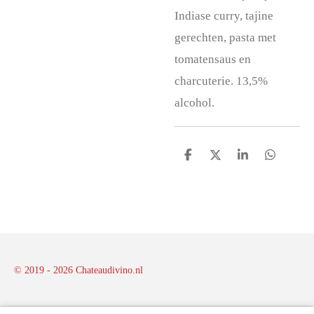
Indiase curry, tajine
gerechten, pasta met
tomatensaus en
charcuterie. 13,5%
alcohol.
D
D
S
D
e
e
h
e
l
e
a
l
e
l
r
e
n
e
n
© 2019 - 2026 Chateaudivino.nl