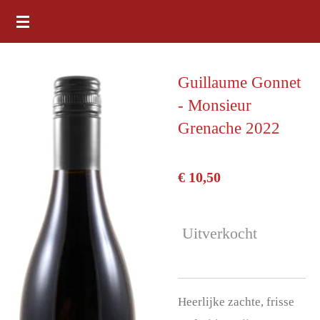
Ga
direct
naar
Guillaume Gonnet
de
- Monsieur
hoofdinhoud
Grenache 2022
€ 10,50
Uitverkocht
Heerlijke zachte, frisse