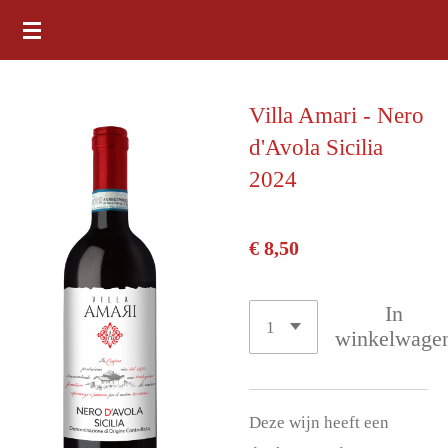
Ga
direct
naar
Villa Amari - Nero
de
d'Avola Sicilia
hoofdinhoud
2024
€ 8,50
In
winkelwage
Deze wijn heeft een