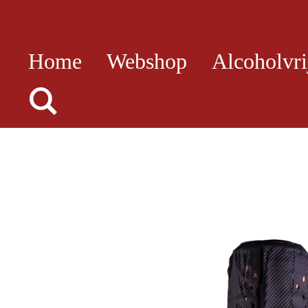
Ga
direct
Home
Webshop
Alcoholvri
naar
de
hoofdinhoud