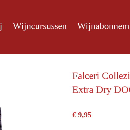
j
Wijncursussen
Wijnabonnem
Falceri Collez
Extra Dry D
€ 9,95