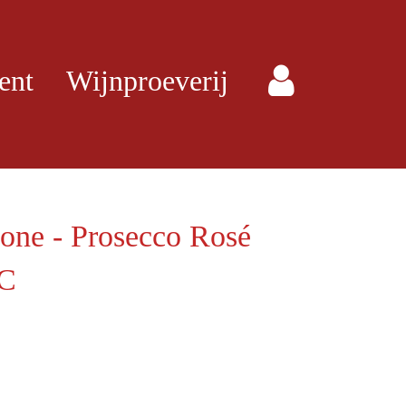
ent
Wijnproeverij
ione - Prosecco Rosé
OC