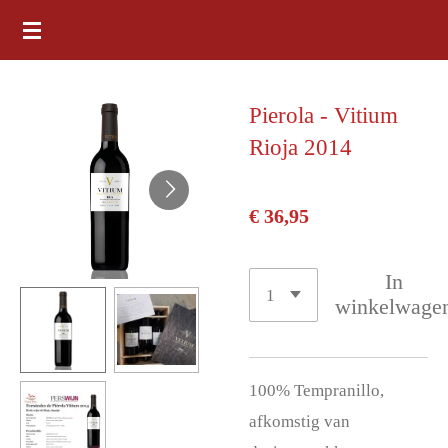
Ga
direct
naar
Pierola - Vitium
de
Rioja 2014
hoofdinhoud
€ 36,95
In
winkelwage
100% Tempranillo,
afkomstig van