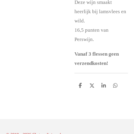
Deze wijn smaakt
heerlijk bij lamsvlees en
wild.
16,5 punten van
Perswijn.
Vanaf 3 flessen geen
verzendkosten!
D
D
S
D
e
e
h
e
l
e
a
l
e
l
r
e
n
e
n