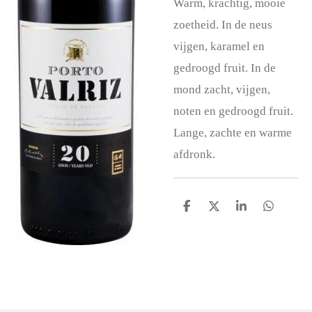
Warm, krachtig, mooie
zoetheid. In de neus
vijgen, karamel en
gedroogd fruit. In de
mond zacht, vijgen,
noten en gedroogd fruit.
Lange, zachte en warme
afdronk.
D
D
S
D
e
e
h
e
l
e
a
l
e
l
r
e
n
e
n