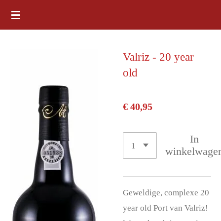
Ga
direct
naar
Valriz - 20 year
de
old
hoofdinhoud
€ 40,95
In
winkelwage
Geweldige, complexe 20
year old Port van Valriz!