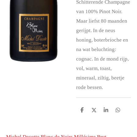
Schitterende Champagne
van 100% Pinot Noir.
Maar liefst 80 maanden
gerijpt. In de neus
honing, boterbrioche en
na wat beluchting:
cognac. In de mond rijp,
vol, warm, toast,
mineraal, ziltig, beetje
rode bessen.
D
D
S
D
e
e
h
e
l
e
a
l
e
l
r
e
n
e
n
Michel Decotte Blanc de Noirs Millésime Brut