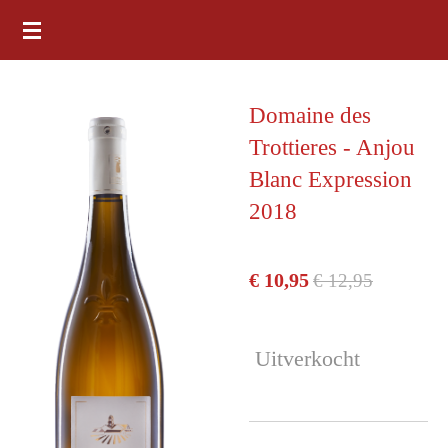
Ga
direct
naar
Domaine des
de
Trottieres - Anjou
hoofdinhoud
Blanc Expression
2018
€ 10,95
€ 12,95
Uitverkocht