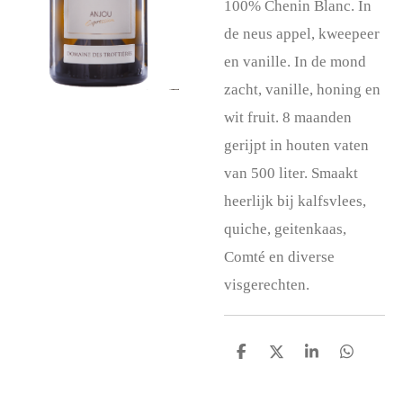
100% Chenin Blanc. In
de neus appel, kweepeer
en vanille. In de mond
zacht, vanille, honing en
wit fruit. 8 maanden
gerijpt in houten vaten
van 500 liter. Smaakt
heerlijk bij kalfsvlees,
quiche, geitenkaas,
Comté en diverse
visgerechten.
D
D
S
D
e
e
h
e
l
e
a
l