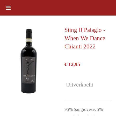
Ga
direct
naar
Sting Il Palagio -
de
When We Dance
hoofdinhoud
Chianti 2022
€ 12,95
Uitverkocht
95% Sangiovese, 5%