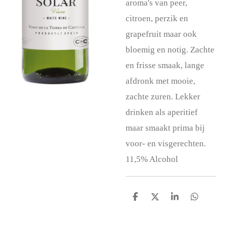
aroma's van peer,
citroen, perzik en
grapefruit maar ook
bloemig en notig.
Zachte
en frisse smaak, lange
afdronk met mooie,
zachte zuren. Lekker
drinken als aperitief
maar smaakt prima bij
voor- en visgerechten.
11,5% Alcohol
D
D
S
D
e
e
h
e
l
e
a
l