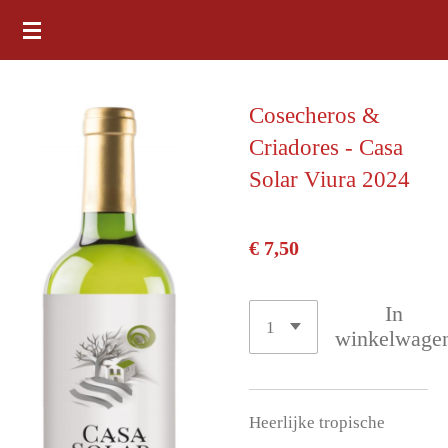
Ga
direct
naar
Cosecheros &
de
Criadores - Casa
hoofdinhoud
Solar Viura 2024
€ 7,50
In
winkelwage
Heerlijke tropische