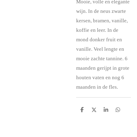
Mooie, volle en elegante
wijn. In de neus zwarte
kersen, bramen, vanille,
koffie en leer. In de
mond donker fruit en
vanille. Veel lengte en
mooie zachte tannine. 6
maanden gerijpt in grote
houten vaten en nog 6
maanden in de fles.
D
D
S
D
e
e
h
e
l
e
a
l
e
l
r
e
n
e
n