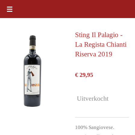
Ga
direct
naar
Sting Il Palagio -
de
La Regista Chianti
hoofdinhoud
Riserva 2019
€ 29,95
Uitverkocht
100% Sangiovese.