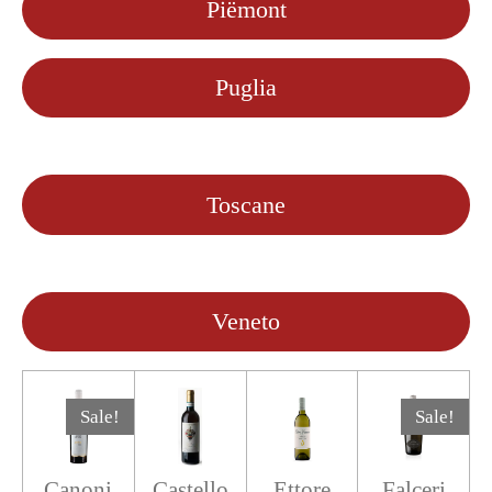
Piëmont
Puglia
Toscane
Veneto
Sale!
Sale!
Canoni
Castello
Ettore
Falceri