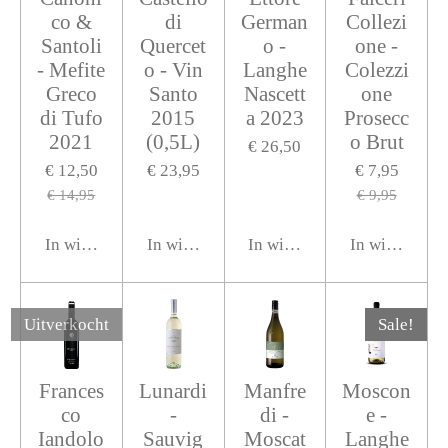
co &
di
German
Collezi
Santoli
Quercet
o -
one -
- Mefite
o - Vin
Langhe
Colezzi
Greco
Santo
Nascett
one
di Tufo
2015
a 2023
Prosecc
2021
(0,5L)
o Brut
€ 26,50
€ 12,50
€ 23,95
€ 7,95
€ 14,95
€ 9,95
In winkelwagen
In winkelwagen
In winkelwagen
In winkelwag
Uitverkocht
Sale!
Frances
Lunardi
Manfre
Moscon
co
-
di -
e -
Iandolo
Sauvig
Moscat
Langhe