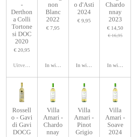
-
non
o d'Asti
Chardo
Derthon
Blanc
2024
nnay
a Colli
2022
2023
€ 9,95
Tortone
€ 7,95
€ 14,50
si DOC
€ 16,95
2020
€ 20,95
Uitverkocht
In winkelwagen
In winkelwagen
In winkelwag
Rossell
Villa
Villa
Villa
o - Gavi
Amari -
Amari -
Amari -
di Gavi
Chardo
Pinot
Soave
DOCG
nnay
Grigio
2024